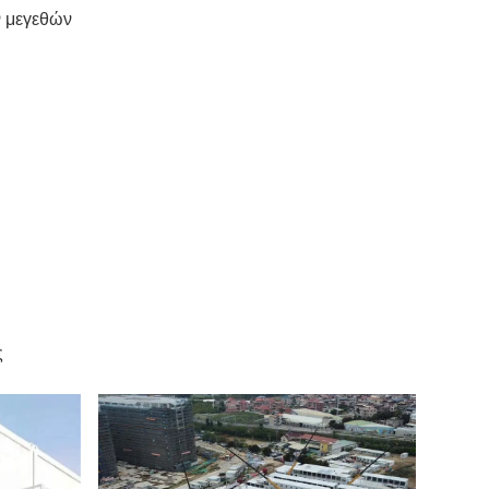
ν μεγεθών
ς