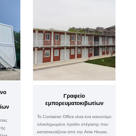
νο
Γραφείο
εμπορευματοκιβωτίων
ίων
Το Container Office είναι ένα καινοτόμο
τίας
ολοκληρωμένο προϊόν στέγασης που
τής
κατασκευάζεται από την Ante House,
Κίνα.