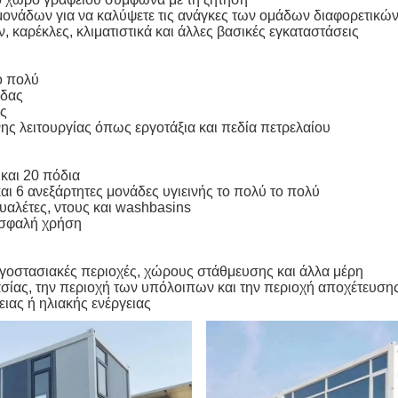
νάδων για να καλύψετε τις ανάγκες των ομάδων διαφορετικώ
 καρέκλες, κλιματιστικά και άλλες βασικές εγκαταστάσεις
ο πολύ
άδας
ής
ης λειτουργίας όπως εργοτάξια και πεδία πετρελαίου
και 20 πόδια
και 6 ανεξάρτητες μονάδες υγιεινής το πολύ το πολύ
υαλέτες, ντους και washbasins
 ασφαλή χρήση
εργοστασιακές περιοχές, χώρους στάθμευσης και άλλα μέρη
ασίας, την περιοχή των υπόλοιπων και την περιοχή αποχέτευση
ιας ή ηλιακής ενέργειας