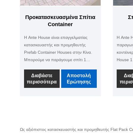
Προκατασκευασμένα Σπίτια
Σ
Container
Η Ante House είναι επαγγελματίας
Η Ante H
κατασκευαστής και προμηθευτής
παραγωγ
Prefab Container Houses στην Κίνα.
κοντέινε
Μπορούμε να παράγουμε σπίτι 1
House 1
υπνοδωματίου, σπίτι 2
έχουμε ε
υπνοδωματίων, σπίτι 3 υπνοδωματίων
και ελπ
Διαβάστε
Αποστολή
Δια
περισσότερα
Ερώτησης
περι
και πολλά άλλα, επίσης μπορεί να είναι
βολικές 
σπίτι 2 και 3 επιπέδων, το εσωτερικό
κοντέινε
και το εξωτερικό μπορεί να είναι
προσωριν
οποιοδήποτε χρώμα, επίσης μπορεί
Μπορείτ
να είναι με κουζίνα, μπάνιο και σαλόνι.
χρώματά
σχετικά 
διαλέξετε
Ως αξιόπιστος κατασκευαστής και προμηθευτής Flat Pack Con