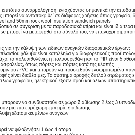
υ, επιτόπια συναρμολόγηση, ενισχύοντας σημαντικά την αποδοτ
 μπορεί να ανταποκριθεί σε διάφορες χρήσεις όπως γραφείο, δ
steel and 50mm rock wool insulation sandwich panels
δοτικό σε σύγκριση με τα παραδοσιακά κτίρια και είναι ιδιαίτε
use μπορεί να μεταφερθεί στο σύνολό του, να επαναχρησιμοποιη
 για την κάλυψη των ειδικών αναγκών διαφορετικών έργων:
 πλαισίου χάλυβα είναι κατάλληλα για διαφορετικούς προϋπολο
άχο, το πολυαιθυλένιο, η πολυουρεθάνη και το PIR είναι διαθέ
 ασφαλείας, όπως πόρτες και πόρτες κατά της κλοπής
λουμινίου /PVC και μπορούν να προστεθούν ενσωματωμένα παν
φής είναι διαθέσιμες. Το σύστημα οροφής διπλού στρώματος είν
πίπλων γραφείου, ηλεκτρικού εξοπλισμού και άλλων υποστηρικτ
ν μπορούν να συνδυαστούν σε χώρο διαβίωσης 2 έως 3 υπνοδ
ουν μια πιο ευρύχωρη εμπειρία διαβίωσης
κάλυψη εξατομικευμένων αναγκών
εί να φιλοξενήσει 1 έως 4 άτομα
τό χώρο γραφείου σύμφωνα με τη ζήτηση