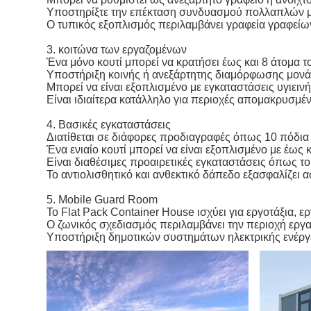
Υποστηρίξτε την επέκταση συνδυασμού πολλαπλών μο
Ο τυπικός εξοπλισμός περιλαμβάνει γραφεία γραφείων,
3. κοιτώνα των εργαζομένων
Ένα μόνο κουτί μπορεί να κρατήσει έως και 8 άτομα τ
Υποστήριξη κοινής ή ανεξάρτητης διαμόρφωσης μον
Μπορεί να είναι εξοπλισμένο με εγκαταστάσεις υγιειν
Είναι ιδιαίτερα κατάλληλο για περιοχές απομακρυσμέν
4. Βασικές εγκαταστάσεις
Διατίθεται σε διάφορες προδιαγραφές όπως 10 πόδια 
Ένα ενιαίο κουτί μπορεί να είναι εξοπλισμένο με έως 
Είναι διαθέσιμες προαιρετικές εγκαταστάσεις όπως το
Το αντιολισθητικό και ανθεκτικό δάπεδο εξασφαλίζει
5. Mobile Guard Room
Το Flat Pack Container House ισχύει για εργοτάξια, 
Ο ζωνικός σχεδιασμός περιλαμβάνει την περιοχή εργ
Υποστήριξη δημοτικών συστημάτων ηλεκτρικής ενέργε