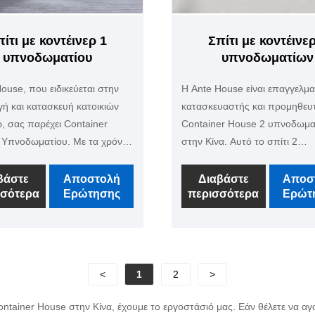
πίτι με κοντέινερ 1
Σπίτι με κοντέινερ
υπνοδωματίου
υπνοδωματίων
ouse, που ειδικεύεται στην
Η Ante House είναι επαγγελμα
ή και κατασκευή κατοικιών
κατασκευαστής και προμηθευ
ρ, σας παρέχει Container
Container House 2 υπνοδωμα
 Υπνοδωματίου. Με τα χρόνια,
στην Κίνα. Αυτό το σπίτι 2
πιμείνει στην ποιότητα πρώτα
υπνοδωματίων μπορεί να
ίζουμε να σας προσφέρουμε
χρησιμοποιηθεί για το σπίτι, τ
βάστε
Αποστολή
Διαβάστε
Αποσ
σσότερα
Ερώτησης
περισσότερα
Ερώτ
και ασφαλείς κατοικίες με
διαμέρισμα ή τον κοιτώνα σας,
ρ, κατάλληλες για να είναι το
εσωτερικό και το εξωτερικό μπ
ό σπίτι ή ο κοιτώνας σας.
είναι οποιουδήποτε χρώματος
ε επίσης να προσαρμόσετε τα
επίσης να είναι με κουζίνα, μπ
 του, ενώ υπάρχουν επίσης
σαλόνι. Ο μηχανικός μας μπορ
<
1
2
>
λειτουργικά αξεσουάρ για να
κάνει το σχέδιο σύμφωνα με τι
.
απαιτήσεις των λεπτομερειών
tainer House στην Κίνα, έχουμε το εργοστάσιό μας. Εάν θέλετε να αγο