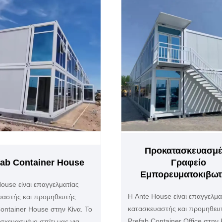
Προκατασκευασμέ
fab Container House
Γραφείο
Εμπορευματοκιβωτ
ouse είναι επαγγελματίας
Η Ante House είναι επαγγελμα
υαστής και προμηθευτής
κατασκευαστής και προμηθευ
ontainer House στην Κίνα. Το
Prefab Container Office στην 
σκευασμένο σπίτι μας για