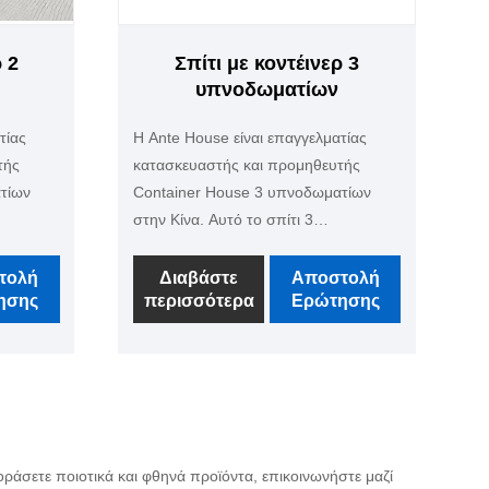
 2
Σπίτι με κοντέινερ 3
υπνοδωματίων
τίας
Η Ante House είναι επαγγελματίας
τής
κατασκευαστής και προμηθευτής
τίων
Container House 3 υπνοδωματίων
στην Κίνα. Αυτό το σπίτι 3
υπνοδωματίων μπορεί να
ο
χρησιμοποιηθεί για το σπίτι, το
τολή
Διαβάστε
Αποστολή
ησης
περισσότερα
Ερώτησης
 το
διαμέρισμα ή τον κοιτώνα σας, το
ορεί να
εσωτερικό και το εξωτερικό μπορεί να
, μπορεί
είναι οποιουδήποτε χρώματος, μπορεί
άνιο και
επίσης να είναι με κουζίνα, μπάνιο και
εί να
σαλόνι. Ο μηχανικός μας μπορεί να
ς
κάνει το σχέδιο σύμφωνα με τις
 σας.
απαιτήσεις των λεπτομερειών σας,
ράσετε ποιοτικά και φθηνά προϊόντα, επικοινωνήστε μαζί