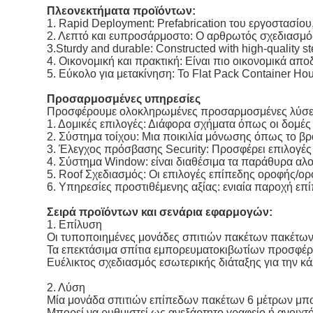
Πλεονεκτήματα προϊόντων:
1. Rapid Deployment: Prefabrication του εργοστασίο
2. Λεπτό και ευπροσάρμοστο: Ο αρθρωτός σχεδιασμός
3.Sturdy and durable: Constructed with high-quality 
4. Οικονομική και πρακτική: Είναι πιο οικονομικά απο
5. Εύκολο για μετακίνηση: Το Flat Pack Container Ho
Προσαρμοσμένες υπηρεσίες
Προσφέρουμε ολοκληρωμένες προσαρμοσμένες λύσεις
1. Δομικές επιλογές: Διάφορα σχήματα όπως οι δομές
2. Σύστημα τοίχου: Μια ποικιλία μόνωσης όπως το βρ
3. Έλεγχος πρόσβασης Security: Προσφέρει επιλογές
4. Σύστημα Window: είναι διαθέσιμα τα παράθυρα α
5. Roof Σχεδιασμός: Οι επιλογές επίπεδης οροφής/ορο
6. Υπηρεσίες προστιθέμενης αξίας: ενιαία παροχή ε
Σειρά προϊόντων και σενάρια εφαρμογών:
1. Επίλυση
Οι τυποποιημένες μονάδες σπιτιών πακέτων πακέτω
Τα επεκτάσιμα σπίτια εμπορευματοκιβωτίων προσφέρ
Ευέλικτος σχεδιασμός εσωτερικής διάταξης για την 
2. Λύση
Μία μονάδα σπιτιών επίπεδων πακέτων 6 μέτρων μπορ
Μπορεί να ρυθμιστεί ως ανεξάρτητο γραφείο ή ανοιχ