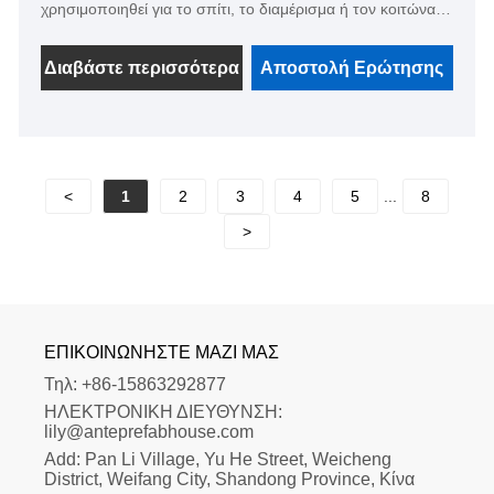
χρησιμοποιηθεί για το σπίτι, το διαμέρισμα ή τον κοιτώνα
σας, το εσωτερικό και το εξωτερικό μπορεί να είναι
οποιουδήποτε χρώματος, μπορεί επίσης να είναι με
Διαβάστε περισσότερα
Αποστολή Ερώτησης
κουζίνα, μπάνιο και σαλόνι. Ο μηχανικός μας μπορεί να
κάνει το σχέδιο σύμφωνα με τις απαιτήσεις των
λεπτομερειών σας, είναι επίσης διαθέσιμος ο τρισδιάστατος
σχεδιασμός.
<
1
2
3
4
5
...
8
>
ΕΠΙΚΟΙΝΩΝΉΣΤΕ ΜΑΖΊ ΜΑΣ
Τηλ:
+86-15863292877
ΗΛΕΚΤΡΟΝΙΚΗ ΔΙΕΥΘΥΝΣΗ:
lily@anteprefabhouse.com
Add:
Pan Li Village, Yu He Street, Weicheng 
District, Weifang City, Shandong Province, Κίνα