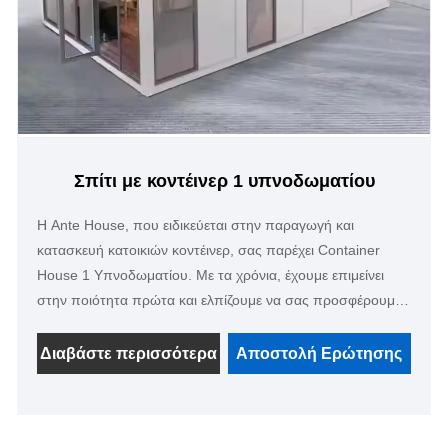
Σπίτι με κοντέινερ 1 υπνοδωματίου
Η Ante House, που ειδικεύεται στην παραγωγή και
κατασκευή κατοικιών κοντέινερ, σας παρέχει Container
House 1 Υπνοδωματίου. Με τα χρόνια, έχουμε επιμείνει
στην ποιότητα πρώτα και ελπίζουμε να σας προσφέρουμε
βολικές και ασφαλείς κατοικίες με κοντέινερ, κατάλληλες για
να είναι το προσωρινό σπίτι ή ο κοιτώνας σας. Μπορείτε
Διαβάστε περισσότερα
Αποστολή Ερώτησης
επίσης να προσαρμόσετε τα χρώματά του, ενώ υπάρχουν
επίσης σχετικά λειτουργικά αξεσουάρ για να διαλέξετε.