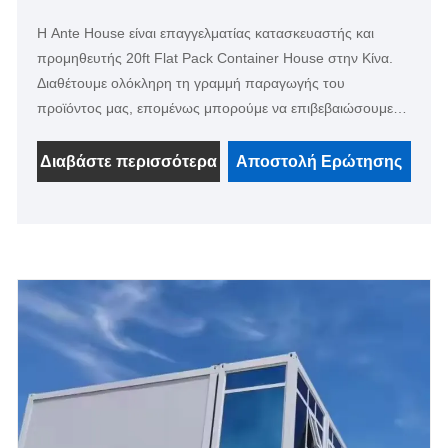
Η Ante House είναι επαγγελματίας κατασκευαστής και
προμηθευτής 20ft Flat Pack Container House στην Κίνα.
Διαθέτουμε ολόκληρη τη γραμμή παραγωγής του
προϊόντος μας, επομένως μπορούμε να επιβεβαιώσουμε
ότι μπορούμε να προμηθεύσουμε το σπίτι με 100% καλή
ποιότητα και καλή τιμή στους πελάτες μας. Ανυπομονούμε
Διαβάστε περισσότερα
Αποστολή Ερώτησης
να γίνουμε ο μακροπρόθεσμος συνεργάτης σας στην Κίνα.