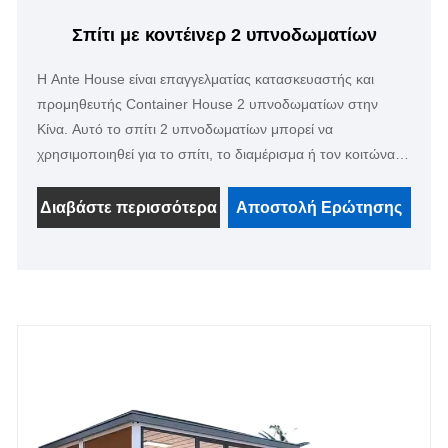
Σπίτι με κοντέινερ 2 υπνοδωματίων
Η Ante House είναι επαγγελματίας κατασκευαστής και
προμηθευτής Container House 2 υπνοδωματίων στην
Κίνα. Αυτό το σπίτι 2 υπνοδωματίων μπορεί να
χρησιμοποιηθεί για το σπίτι, το διαμέρισμα ή τον κοιτώνα
σας, το εσωτερικό και το εξωτερικό μπορεί να είναι
οποιουδήποτε χρώματος, μπορεί επίσης να είναι με
Διαβάστε περισσότερα
Αποστολή Ερώτησης
κουζίνα, μπάνιο και σαλόνι. Ο μηχανικός μας μπορεί να
κάνει το σχέδιο σύμφωνα με τις απαιτήσεις των
λεπτομερειών σας.