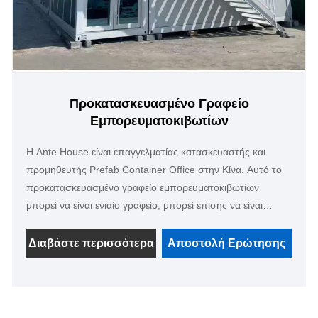
Προκατασκευασμένο Γραφείο
Εμπορευματοκιβωτίων
Η Ante House είναι επαγγελματίας κατασκευαστής και
προμηθευτής Prefab Container Office στην Κίνα. Αυτό το
προκατασκευασμένο γραφείο εμπορευματοκιβωτίων
μπορεί να είναι ενιαίο γραφείο, μπορεί επίσης να είναι
μεγαλύτερο γραφείο και κτίριο γραφείων 2 επιπέδων, είναι
προσαρμοσμένο. Και είμαστε το επαγγελματικό εργοστάσιο
Διαβάστε περισσότερα
Αποστολή Ερώτησης
με περισσότερα από 10 χρόνια, μπορείτε να μας πιστέψετε.