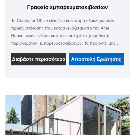
Γραφείο εμπορευματοκιβωτίων
Το Container Office είναι ένα καινοτόμο ολοκληρωμένο
προϊόν στέγασης που κατασκευάζεται από την Ante
House, έναν κινέζικο κατασκευαστή και προμηθευτή
περιβλημάτων εμπορευματοκιβωτίων. Τα προϊόντα μας
συνδυάζουν αρθρωτό σχεδιασμό και φιλική προς το
περιβάλλον τεχνολογία, παρέχοντας υπηρεσίες σχεδιασμού
Διαβάστε περισσότερα
Αποστολή Ερώτησης
και κατασκευής. Τα προϊόντα μπορούν να συνδεθούν
μεταξύ τους σε διάφορα στυλ για να δημιουργήσουν έναν
πιο ευρύχωρο χώρο.