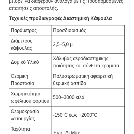
μπορεί να διαφέρουν ανάλογα με τις προσαρμοσμένες
απαιτήσεις αποστολής.
Τεχνικές προδιαγραφές Διαστημική Κάψουλα
Παράμετρος
Προσδιορισμός
Διάμετρος
2,5–5,0 μ
κάψουλας
Χάλυβας αεροδιαστημικής
Δομικό Υλικό
ποιότητας και σύνθετα κράματα
Θερμική
Πολυστρωματική αφαιρετική
Προστασία
θερμική ασπίδα
Χωρητικότητα
500–3000 κιλά
ωφέλιμου φορτίου
Θερμοκρασία
-150°C έως +2000°C
λειτουργίας
Ταχύτητα
Έως 25 Μαχ