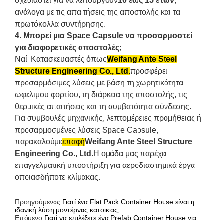
σχεδιαστεί για να λειτουργούν
10 έως 15 ετών
,
ανάλογα με τις απαιτήσεις της αποστολής και τα
πρωτόκολλα συντήρησης.
4. Μπορεί μια Space Capsule να προσαρμοστεί
για διαφορετικές αποστολές;
Ναί. Κατασκευαστές όπως
Weifang Ante Steel
Structure Engineering Co., Ltd.
προσφέρει
προσαρμόσιμες λύσεις με βάση τη χωρητικότητα
ωφέλιμου φορτίου, τη διάρκεια της αποστολής, τις
θερμικές απαιτήσεις και τη συμβατότητα σύνδεσης.
Για συμβουλές μηχανικής, λεπτομέρειες προμήθειας ή
προσαρμοσμένες λύσεις Space Capsule,
παρακαλούμε
επαφή
Weifang Ante Steel Structure
Engineering Co., Ltd.
Η ομάδα μας παρέχει
επαγγελματική υποστήριξη για αεροδιαστημικά έργα
οποιασδήποτε κλίμακας.
Προηγούμενος:
Γιατί ένα Flat Pack Container House είναι η
ιδανική λύση μοντέρνας κατοικίας;
Επόμενο:
Γιατί να επιλέξετε ένα Prefab Container House για